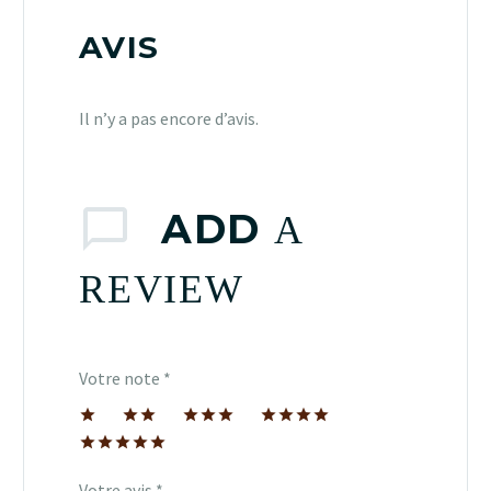
AVIS
Il n’y a pas encore d’avis.
ADD
A
REVIEW
Votre note
*
1 étoile
2 étoiles
3 étoiles
4 étoiles
sur
sur
sur 5
sur 5
5 étoiles
5
5
sur 5
Votre avis
*